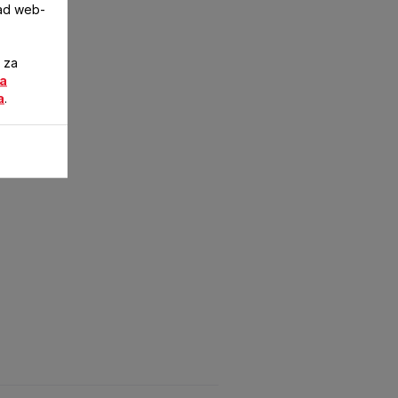
rad web-
i za
za
a
.