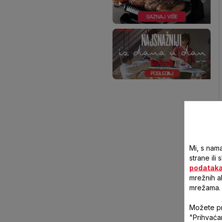
Mi, s nama
strane ili
podatak
mrežnih a
mrežama.
Možete pri
"Prihvaća