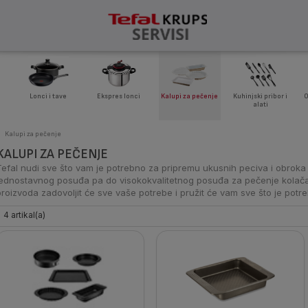
Lonci i tave
Ekspres lonci
Kalupi za pečenje
Kuhinjski pribor i
O
alati
Kalupi za pečenje
KALUPI ZA PEČENJE
Tefal nudi sve što vam je potrebno za pripremu ukusnih peciva i obroka
jednostavnog posuđa pa do visokokvalitetnog posuđa za pečenje kolača
proizvoda zadovoljit će sve vaše potrebe i pružit će vam sve što je pot
4 artikal(a)