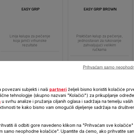
EASY GRIP
EASY GRIP BROWN
Linija kalupa za pečenje
Praktičan kalup za pečenje,
koja jamči vrhunske
jednostavan za rukovanje
rezultate
zahvaljujući velikim
ručkama
Prihvaćam samo neophodn
Usporedi
Usporedi
 povezani subjekti i naši
partneri
željeli bismo koristiti kolačiće prv
 slične tehnologije (skupno nazvani "Kolačići") za prikupljanje određ
a
u svrhu analize i pružanja ciljanih oglasa i sadržaja na temelju vaših 
ktivnosti te kako bismo vam omogućili dijeljenje sadržaja na društve
hvatiti ili odbiti gore navedeno klikom na "Prihvaćam sve kolačiće" i
m samo neophodne kolačiće". Upamtite da ćemo, ako prihvatite sa