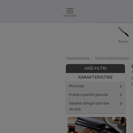
Izbornik
Noževi
Početna stranica
>
Posude i kuhinjski pribor
>
VAŠI FILTRI
KARAKTERISTIKE
Materijal
Pranje u perilici posuđa
Ugljični čelik (1)
Vanjska obloga/završna
NE (1)
obrada
Lak (1)