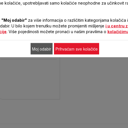
 kolačiće, upotrebljavati samo kolačiće neophodne za učinkovit 
LOAF PAN 12X25 ST VIRTUOSO
a
"Moj odabir"
za više informacija o različitim kategorijama kolačića 
GREY EASY G
 odabir. U bilo kojem trenutku možete promijeniti mišljenje
i u centru 
cije
. Više pojedinosti možete pronaći u našim pravilima o
kolačićim
Moj odabir
Prihvaćam sve kolačiće