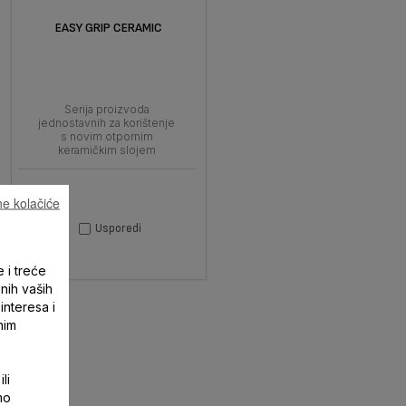
EASY GRIP CERAMIC
Serija proizvoda
jednostavnih za korištenje
s novim otpornim
keramičkim slojem
e kolačiće
Usporedi
e i treće
enih vaših
interesa i
nim
li
mo