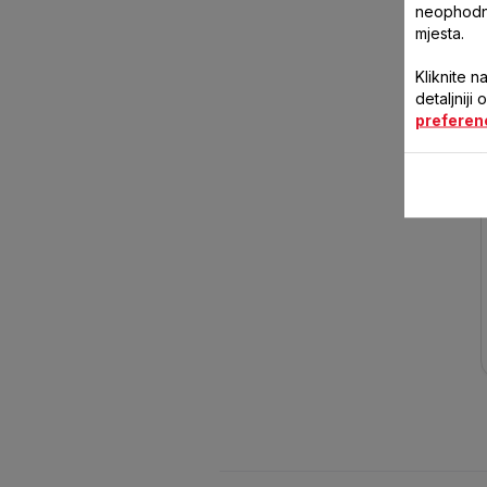
neophodne
mjesta.
Kliknite n
detaljniji
preferen