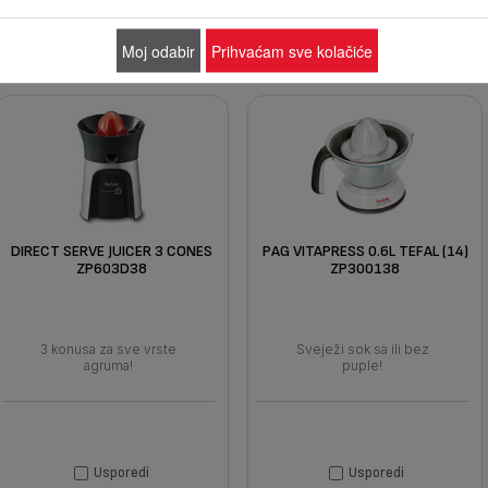
Moj odabir
Prihvaćam sve kolačiće
DIRECT SERVE JUICER 3 CONES
PAG VITAPRESS 0.6L TEFAL (14)
ZP603D38
ZP300138
3 konusa za sve vrste
Sveježi sok sa ili bez
agruma!
puple!
Usporedi
Usporedi