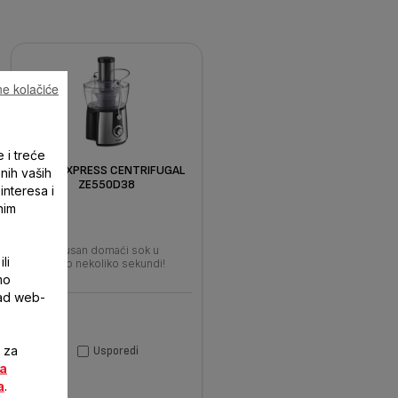
e kolačiće
e i treće
JUICE EXPRESS CENTRIFUGAL
enih vaših
ZE550D38
interesa i
nim
Ukusan domaći sok u
li
samo nekoliko sekundi!
mo
rad web-
i za
Usporedi
za
a
.