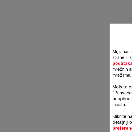
Mi, s nama
strane ili
podatak
mrežnih a
mrežama.
Možete pri
"Prihvaća
neophodne
mjesta.
Kliknite n
detaljniji
preferen