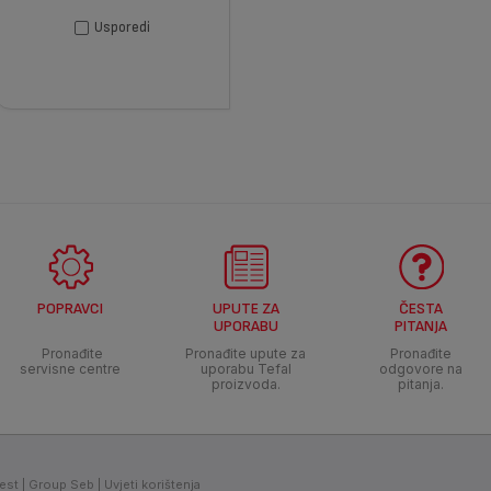
Usporedi
POPRAVCI
UPUTE ZA
ČESTA
UPORABU
PITANJA
Pronađite
Pronađite upute za
Pronađite
servisne centre
uporabu Tefal
odgovore na
proizvoda.
pitanja.
jest
Group Seb
Uvjeti korištenja