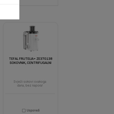
TEFAL FRUTELIA+ ZE370138
SOKOVNIK, CENTRIFUGALNI
Svježi sokovi svakoga
dana, bez napora!
Usporedi