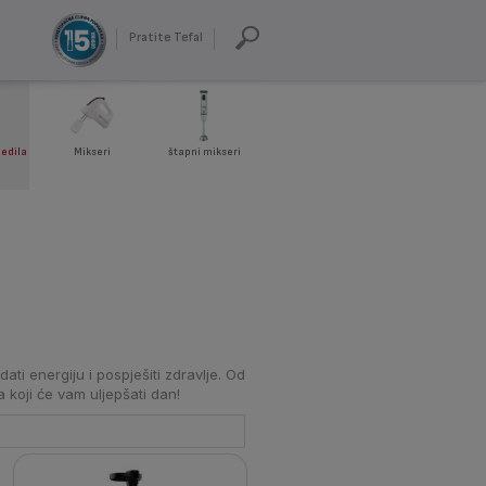
Pratite Tefal
jedila
Mikseri
štapni mikseri
a
ati energiju i pospješiti zdravlje. Od
 koji će vam uljepšati dan!