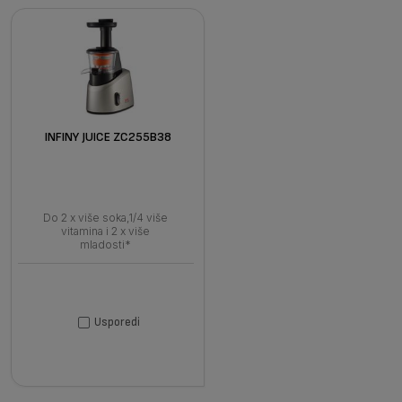
INFINY JUICE ZC255B38
Do 2 x više soka,1/4 više
vitamina i 2 x više
mladosti*
Usporedi