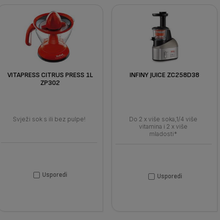
VITAPRESS CITRUS PRESS 1L
INFINY JUICE ZC258D38
ZP302
Svježi sok s ili bez pulpe!
Do 2 x više soka,1/4 više
vitamina i 2 x više
mladosti*
Usporedi
Usporedi