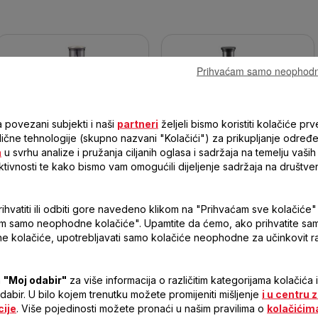
Prihvaćam samo neophodn
 povezani subjekti i naši
partneri
željeli bismo koristiti kolačiće prv
XXL ZN655H66
EASY FRUIT ZE610D38
 slične tehnologije (skupno nazvani "Kolačići") za prikupljanje određ
a
u svrhu analize i pružanja ciljanih oglasa i sadržaja na temelju vaših 
ktivnosti te kako bismo vam omogućili dijeljenje sadržaja na društve
Napunite baterije s
Ugodna i raznolika
hvatiti ili odbiti gore navedeno klikom na "Prihvaćam sve kolačiće" i
koktelom vitamina od
priprema!
svježeg voća i povrća!
m samo neophodne kolačiće". Upamtite da ćemo, ako prihvatite sa
 kolačiće, upotrebljavati samo kolačiće neophodne za učinkovit 
a
"Moj odabir"
za više informacija o različitim kategorijama kolačića 
Usporedi
Usporedi
 odabir. U bilo kojem trenutku možete promijeniti mišljenje
i u centru 
cije
. Više pojedinosti možete pronaći u našim pravilima o
kolačićim