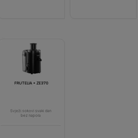
FRUTELIA + ZE370
Svježi sokovi svaki dan
bez napora