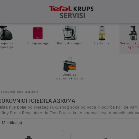
trojevi za
Kuhinjske vage
Kuhinjski strojevi
Sjeckalice
Sokovnici i c
ljevenje
agrum
Uređaj za
sjeckanje i ribanje
Sokovnici i cjedila agruma
SOKOVNICI I CJEDILA AGRUMA
Ništa nije bolje od svježeg i ukusnog soka od voća ili povrća koji će vam d
Infiny Press Revolution do Eleo Duo, otkrijte zadovoljstvo domaćih sokova
13 artikal(a)