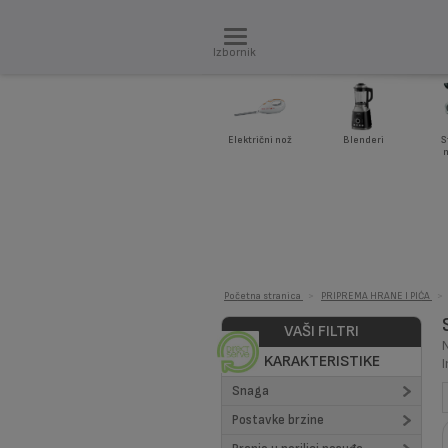
Izbornik
Električni nož
Blenderi
S
m
Početna stranica
>
PRIPREMA HRANE I PIĆA
>
VAŠI FILTRI
KARAKTERISTIKE
Snaga
Postavke brzine
W (1)