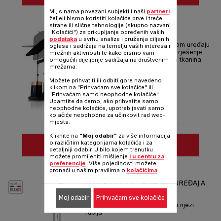
Mi, s nama povezani subjekti i naši
partneri
Usporedi
željeli bismo koristiti kolačiće prve i treće
strane ili slične tehnologije (skupno nazvani
IXEO QT1020
"Kolačići") za prikupljanje određenih vaših
podataka
u svrhu analize i pružanja ciljanih
Briga o odjeći zahvaljujući prvom uređaju
oglasa i sadržaja na temelju vaših interesa i
koji predstavlja sveobuhvatno rješenje
mrežnih aktivnosti te kako bismo vam
za glačanje i održavanje vaših tkanina.
omogućili dijeljenje sadržaja na društvenim
mrežama.
Kataloški broj :
QT1020E0
Možete prihvatiti ili odbiti gore navedeno
klikom na "Prihvaćam sve kolačiće" ili
"Prihvaćam samo neophodne kolačiće".
Upamtite da ćemo, ako prihvatite samo
neophodne kolačiće, upotrebljavati samo
kolačiće neophodne za učinkovit rad web-
mjesta.
Kliknite na
"Moj odabir"
za više informacija
o različitim kategorijama kolačića i za
VIDI VIŠE
detaljniji odabir. U bilo kojem trenutku
možete promijeniti mišljenje
i u centru za
preferencije
. Više pojedinosti možete
Usporedi
pronaći u našim pravilima o
kolačićima
.
IXEO POWER ALL-IN-ONE UREĐAJ A
OKOMITO GLAČANJE
Moj odabir
Prihvaćam sve kolačiće
Snažan i pametan: revolucija u njezi
rublja