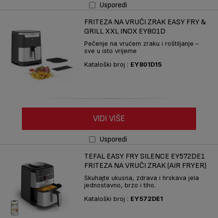
Usporedi
FRITEZA NA VRUĆI ZRAK EASY FRY &
GRILL XXL INOX EY801D
Pečenje na vrućem zraku i roštiljanje –
sve u isto vrijeme
Kataloški broj :
EY801D15
VIDI VIŠE
Usporedi
TEFAL EASY FRY SILENCE EY572DE1
FRITEZA NA VRUĆI ZRAK (AIR FRYER)
Skuhajte ukusna, zdrava i hrskava jela
jednostavno, brzo i tiho.
Kataloški broj :
EY572DE1