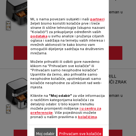
FRYER )
Kompletan obiteljski obrok spreman u
trenu.
Mi, s nama povezani subjekti i naši
partneri
željeli bismo koristiti kolačiće prve i treće
Kataloški broj :
EY905B10
strane ili slične tehnologije (skupno nazvani
"Kolačići") za prikupljanje određenih vaših
podataka
u svrhu analize i pružanja ciljanih
oglasa i sadržaja na temelju vaših interesa i
mrežnih aktivnosti te kako bismo vam
omogućili dijeljenje sadržaja na društvenim
VIDI VIŠE
mrežama.
Možete prihvatiti ili odbiti gore navedeno
Usporedi
klikom na "Prihvaćam sve kolačiće" ili
"Prihvaćam samo neophodne kolačiće".
Upamtite da ćemo, ako prihvatite samo
TEFAL DUAL EASY FRY & GRILL
neophodne kolačiće, upotrebljavati samo
EY905D10 FRITEZA NA VRUĆI ZRAK
kolačiće neophodne za učinkovit rad web-
(AIR FRYER)
mjesta.
Kompletan obiteljski obrok spreman u
Kliknite na
"Moj odabir"
za više informacija
trenu.
o različitim kategorijama kolačića i za
detaljniji odabir. U bilo kojem trenutku
Kataloški broj :
EY905D10
možete promijeniti mišljenje
i u centru za
preferencije
. Više pojedinosti možete
pronaći u našim pravilima o
kolačićima
.
Moj odabir
Prihvaćam sve kolačiće