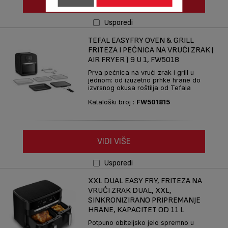
VIDI VIŠE
Usporedi
TEFAL EASYFRY OVEN & GRILL
FRITEZA I PEĆNICA NA VRUĆI ZRAK (
AIR FRYER ) 9 U 1, FW5018
Prva pećnica na vrući zrak i grill u
jednom: od izuzetno prhke hrane do
izvrsnog okusa roštilja od Tefala
Kataloški broj :
FW501815
VIDI VIŠE
Usporedi
XXL DUAL EASY FRY, FRITEZA NA
VRUĆI ZRAK DUAL, XXL,
SINKRONIZIRANO PRIPREMANJE
HRANE, KAPACITET OD 11 L
Potpuno obiteljsko jelo spremno u