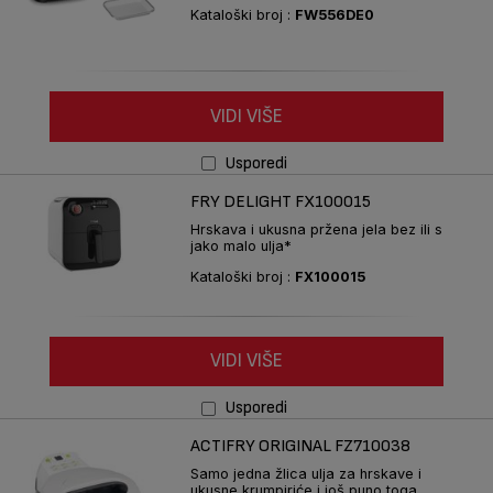
Kataloški broj :
FW556DE0
VIDI VIŠE
Usporedi
FRY DELIGHT FX100015
Hrskava i ukusna pržena jela bez ili s
jako malo ulja*
Kataloški broj :
FX100015
VIDI VIŠE
Usporedi
ACTIFRY ORIGINAL FZ710038
Samo jedna žlica ulja za hrskave i
ukusne krumpiriće i još puno toga...