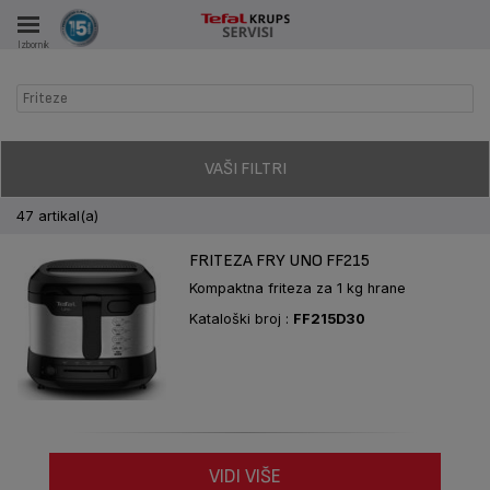
VKA
Izbornik
AČE
Friteze
VAŠI FILTRI
47 artikal(a)
FRITEZA FRY UNO FF215
Kompaktna friteza za 1 kg hrane
Kataloški broj :
FF215D30
VIDI VIŠE