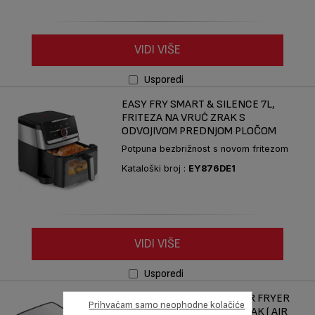
VIDI VIŠE
Usporedi
EASY FRY SMART & SILENCE 7L,
FRITEZA NA VRUĆ ZRAK S
ODVOJIVOM PREDNJOM PLOČOM
Potpuna bezbrižnost s novom fritezom
Kataloški broj :
EY876DE1
VIDI VIŠE
Usporedi
DUAL EASY FRY & GRILL AIR FRYER
Prihvaćam samo neophodne kolačiće
8.3 L FRITEZA NA VRUĆI ZRAK ( AIR