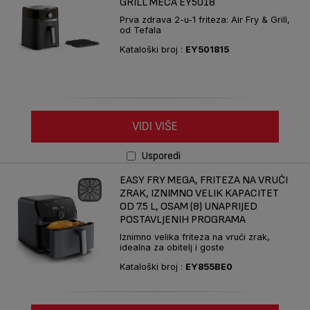
GRILL MECA EY5018
Prva zdrava 2-u-1 friteza: Air Fry & Grill,
od Tefala
Kataloški broj :
EY501815
VIDI VIŠE
Usporedi
EASY FRY MEGA, FRITEZA NA VRUĆI
ZRAK, IZNIMNO VELIK KAPACITET
OD 7.5 L, OSAM (8) UNAPRIJED
POSTAVLJENIH PROGRAMA
Iznimno velika friteza na vrući zrak,
idealna za obitelj i goste
Kataloški broj :
EY855BE0