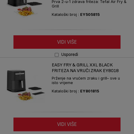
Prva 2-u-1 zdrava friteza: Tefal Air Fry &
Grill
Kataloški broj :
EY505815
VIDI VIŠE
Usporedi
EASY FRY & GRILL XXL BLACK
FRITEZA NA VRUĆI ZRAK EY8018
Prženje na vrućem zraku i grill– sve u
isto vrijeme
Kataloški broj :
EY801815
VIDI VIŠE