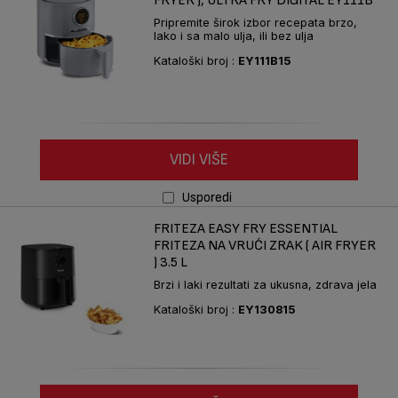
FRYER ), ULTRA FRY DIGITAL EY111B
Pripremite širok izbor recepata brzo,
lako i sa malo ulja, ili bez ulja
Kataloški broj :
EY111B15
VIDI VIŠE
Usporedi
FRITEZA EASY FRY ESSENTIAL
FRITEZA NA VRUĆI ZRAK ( AIR FRYER
) 3.5 L
Brzi i laki rezultati za ukusna, zdrava jela
Kataloški broj :
EY130815