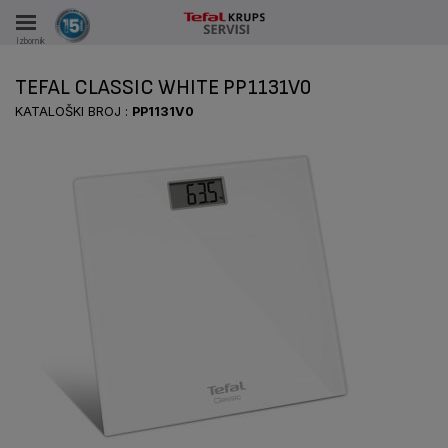
VKA
Izbornik
AČE
TEFAL CLASSIC WHITE PP1131V0
KATALOŠKI BROJ :
PP1131V0