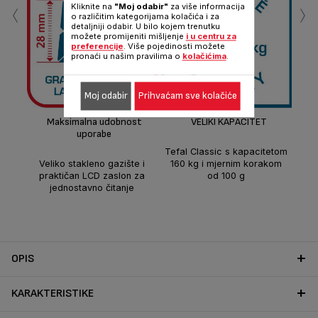
‹
›
Kliknite na
"Moj odabir"
za više informacija
o različitim kategorijama kolačića i za
detaljniji odabir. U bilo kojem trenutku
možete promijeniti mišljenje
i u centru za
preferencije
. Više pojedinosti možete
pronaći u našim pravilima o
kolačićima
.
Pri
Moj odabir
Prihvaćam sve kolačiće
sav
Maksimalna udobnost
VELIKI KAPACITET
uporabe
Tefal Classic s kapacitetom
Veliko stakleno gazište i
160 kg i mjernim korakom
praktičan LCD zaslon za
od 100 g
jednostavno čitanje
OPIS
KARAKTERISTIKE