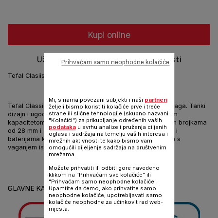
Kupi online
Uživajte u jednostavnosti i praktičnosti
Prihvaćam samo neophodne kolačiće
Tefal Clasiisc: jednostavna i praktična osobna vaga
Mi, s nama povezani subjekti i naši
partneri
Tefal Classic je visoko učinkovita, kompaktna osobna vaga. Tanki
željeli bismo koristiti kolačiće prve i treće
strane ili slične tehnologije (skupno nazvani
dizajn i ugodno stakleno gazište dolazi zajedno s velikim
"Kolačići") za prikupljanje određenih vaših
kapacitetom od 160 kg. Jednostavna za čitanje s velikim brojkama
podataka
u svrhu analize i pružanja ciljanih
od 28 mm i automatskim uključivanjem, i isključivanjjem, i
oglasa i sadržaja na temelju vaših interesa i
baterijama koje dolaze u pakiranju kako bi mogli krenuti s
mrežnih aktivnosti te kako bismo vam
vaganjem istog trenutka.
omogućili dijeljenje sadržaja na društvenim
mrežama.
Podijeli
Pošalji
Možete prihvatiti ili odbiti gore navedeno
klikom na "Prihvaćam sve kolačiće" ili
"Prihvaćam samo neophodne kolačiće".
GLAVNE KARAKTERISTIKE
Upamtite da ćemo, ako prihvatite samo
neophodne kolačiće, upotrebljavati samo
kolačiće neophodne za učinkovit rad web-
mjesta.