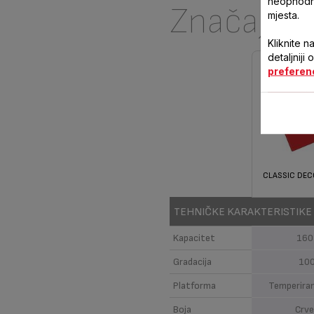
neophodne
Značajke
mjesta.
Kliknite n
detaljniji
preferen
CLASSIC DEC
TEHNIČKE KARAKTERISTIKE
Kapacitet
160
Gradacija
10
Platforma
Temperira
Boja
Crv