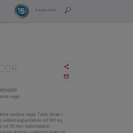
Pratite Tefal
ECOR
ičnosti
sobna vaga
ktna osobna vaga. Tanki dizajn i
s velikim kapacitetom od 160 kg.
ma od 28 mm i automatskim
ama koje dolaze u pakiranju kako bi