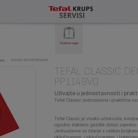
Osobne vage
age
>
CLASSIC DECOR PP1149V0
TEFAL CLASSIC D
PP1149V0
Uživajte u jednostavnosti i prakt
Tefal Clasiisc: jednostavna i praktična o
Tefal Classic je visoko učinkovita, kompa
ugodno stakleno gazište dolazi zajedno 
Jednostavna za čitanje s velikim brojka
uključivanjem, i isključivanjjem, i baterij