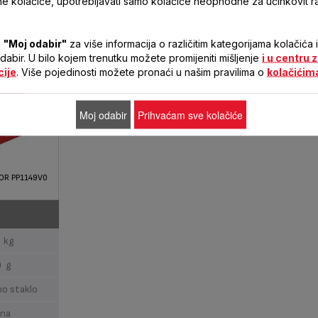
 kolačiće, upotrebljavati samo kolačiće neophodne za učinkovit 
a
"Moj odabir"
za više informacija o različitim kategorijama kolačića 
 odabir. U bilo kojem trenutku možete promijeniti mišljenje
i u centru 
cije
. Više pojedinosti možete pronaći u našim pravilima o
kolačićim
Moj odabir
Prihvaćam sve kolačiće
OR PP1149V0
 kg
0 g
no staklo
ena