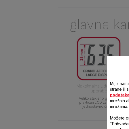
glavne ka
Mi, s nama
Maksimalna udobnost
strane ili
uporabe
podatak
Veliko stakleno gazište i
mrežnih a
praktičan LCD zaslon za
mrežama.
jednostavno čitanje
Možete pri
"Prihvaća