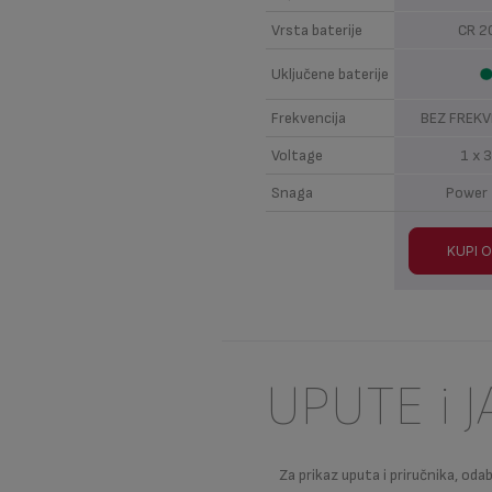
Vrsta baterije
CR 
Uključene baterije
Frekvencija
BEZ FREKV
Voltage
1 x 3
Snaga
Power
KUPI 
UPUTE i 
Za prikaz uputa i priručnika, odab