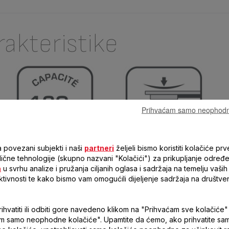
rakteristike
Prihvaćam samo neophodn
 povezani subjekti i naši
partneri
željeli bismo koristiti kolačiće prv
VELIKI KAPACITET
TANKI DIZAJN
 slične tehnologije (skupno nazvani "Kolačići") za prikupljanje određ
Tefal Classic s kapacitetom
Privlačan dizajn sa tankim
a
u svrhu analize i pružanja ciljanih oglasa i sadržaja na temelju vaših 
160 kg i mjernim korakom od
staklenim gazištem savršeno
ktivnosti te kako bismo vam omogućili dijeljenje sadržaja na društve
100 g
dogovara svakom domu
hvatiti ili odbiti gore navedeno klikom na "Prihvaćam sve kolačiće" i
m samo neophodne kolačiće". Upamtite da ćemo, ako prihvatite sa