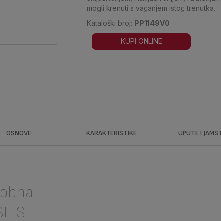
mogli krenuti s vaganjem istog trenutka.
Kataloški broj:
PP1149V0
KUPI ONLINE
OSNOVE
KARAKTERISTIKE
UPUTE I JAMS
sobna
SE S