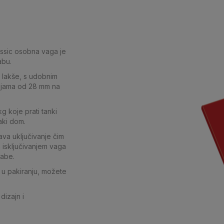
M
lassic osobna vaga je
abu.
o lakše, s udobnim
rojama od 28 mm na
g koje prati tanki
aki dom.
ava uključivanje čim
 isključivanjem vaga
rabe.
i u pakiranju, možete
dizajn i