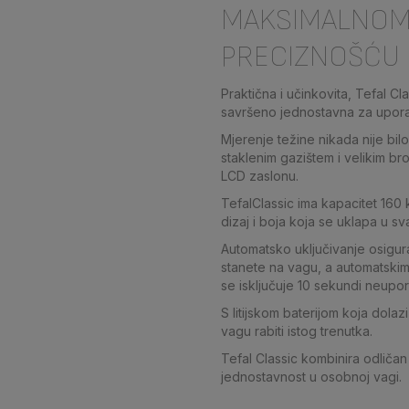
MAKSIMALNO
PRECIZNOŠĆU
Praktična i učinkovita, Tefal C
savršeno jednostavna za upor
Mjerenje težine nikada nije bil
staklenim gazištem i velikim b
LCD zaslonu.
TefalClassic ima kapacitet 160 k
dizaj i boja koja se uklapa u sv
Automatsko uključivanje osigur
stanete na vagu, a automatskim
se isključuje 10 sekundi neupo
S litijskom baterijom koja dolaz
vagu rabiti istog trenutka.
Tefal Classic kombinira odličan 
jednostavnost u osobnoj vagi.