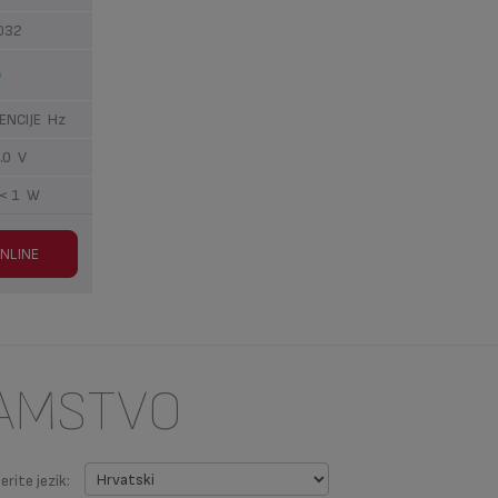
2032
ENCIJE Hz
.0 V
 < 1 W
ONLINE
JAMSTVO
erite jezik: