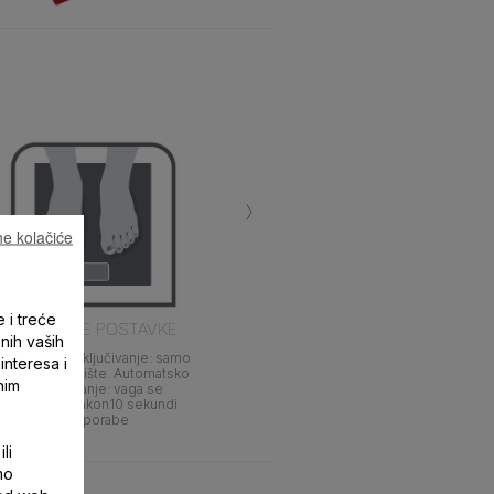
›
e kolačiće
e i treće
NAPREDNE POSTAVKE
enih vaših
Automatsko uključivanje: samo
interesa i
stanite na gazište. Automatsko
nim
isklkjučivanje: vaga se
isključuje nakon10 sekundi
neuporabe
li
mo