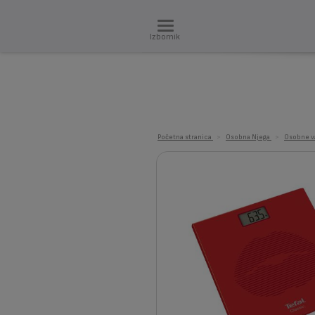
Izbornik
Početna stranica
>
Osobna Njega
>
Osobne v