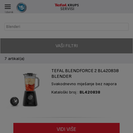
VKA
Izbornik
AČE
Blenderi
VAŠI FILTRI
7 artikal(a)
TEFAL BLENDFORCE 2 BL420838
BLENDER
Svakodnevno miješanje bez napora
Kataloški broj :
BL420838
VIDI VIŠE