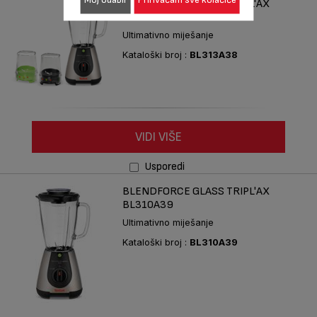
BLENDFORCE GLASS TRIPL'AX
BL313A38
Ultimativno miješanje
Kataloški broj :
BL313A38
VIDI VIŠE
Usporedi
BLENDFORCE GLASS TRIPL'AX
BL310A39
Ultimativno miješanje
Kataloški broj :
BL310A39