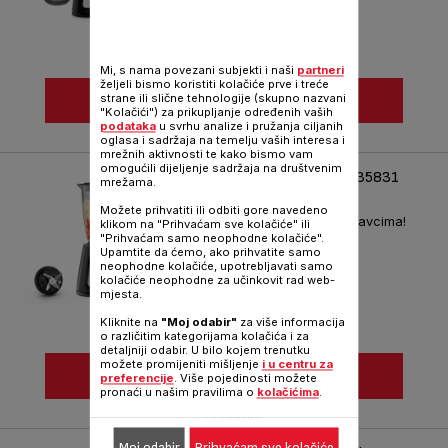
Mi, s nama povezani subjekti i naši
partneri
željeli bismo koristiti kolačiće prve i treće
VIDI VIŠE
strane ili slične tehnologije (skupno nazvani
"Kolačići") za prikupljanje određenih vaših
podataka
u svrhu analize i pružanja ciljanih
Usporedi
oglasa i sadržaja na temelju vaših interesa i
mrežnih aktivnosti te kako bismo vam
omogućili dijeljenje sadržaja na društvenim
TEFAL BLENDFORCE 2 BL435831
mrežama.
BLENDER
Možete prihvatiti ili odbiti gore navedeno
Uživajte u svakodnevnim pripravcima!
klikom na "Prihvaćam sve kolačiće" ili
"Prihvaćam samo neophodne kolačiće".
Kataloški broj :
BL435831
Upamtite da ćemo, ako prihvatite samo
neophodne kolačiće, upotrebljavati samo
kolačiće neophodne za učinkovit rad web-
mjesta.
Kliknite na
"Moj odabir"
za više informacija
o različitim kategorijama kolačića i za
detaljniji odabir. U bilo kojem trenutku
možete promijeniti mišljenje
i u centru za
VIDI VIŠE
preferencije
. Više pojedinosti možete
pronaći u našim pravilima o
kolačićima
.
Usporedi
Moj odabir
Prihvaćam sve kolačiće